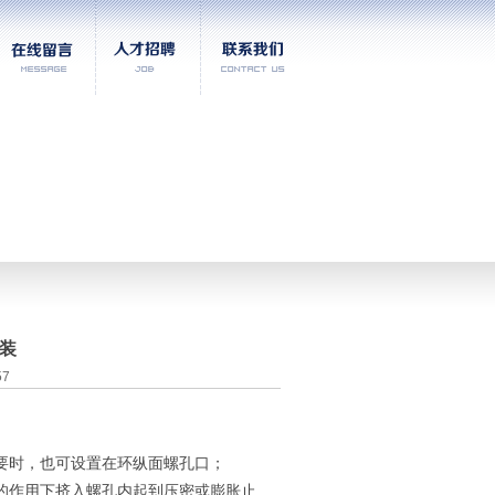
装
57
要时，也可设置在环纵面螺孔口；
的作用下挤入螺孔内起到压密或膨胀止