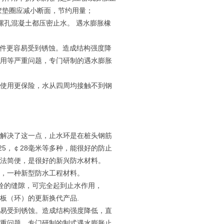
胶垫圈应减小断面，节约用量；
螺孔混凝土都压密止水。 遇水膨胀橡
铁件更容易受到锈蚀。造成结构强度降
用等严重问题，专门研制的遇水膨胀
使用更保险，水从四周均接触不到钢
解决了这一点，止水环是在桩头钢筋
25，￠28毫米等多种，能很好的防止
法简便，是很好的新兴防水材料。
，一种新型防水工程材料。
螺栓的缝隙，可完全起到止水作用，
板（环）的更新换代产品.
容易受到锈蚀。造成结构强度降低，直
重问题，专门研制的制式遇水膨胀止