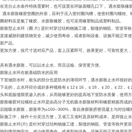
在充分止水条件特殊需要时，也可设置在环纵面螺孔口下， 遇水膨胀橡
）遇水膨胀橡胶垫圈的外形，应利于压入密封圈沟槽，使密封圈与螺栓、
圈材料应是氯丁橡胶、水膨胀橡胶，也可采用橡塑制品或塑料制品。
膨胀型止水环（圈 片) 是针对穿过结构物施工缝，裂缝的钢筋、管道等
直接威胁到建筑物安全，减少使用寿命，或者影响设备、设施不能正常使
新产品。
更加方便，按尺寸选对应产品，套上压紧即可。效果更好，可靠性更大，
具有遇水膨胀，可以以水止水。而且运输、保管更方便。
膨胀止水环在桩基础防水的应用
下室做防水时，桩头的部分也是防水的薄弱环节，遇水膨胀止水环很好的
下去的，止水环径分成好多种规格有￠12￠16，￠18，￠20，￠22，￠
桩头和底版缝隙里渗入的水，从而能够更好的提高地下室防水质量，使用方
膨胀橡胶对拉螺栓止水环是由高分子无机吸水膨胀材料和橡胶精炼而成的
后能吸水膨胀，膨胀率为≥150--300%，靠自身膨胀挤密混凝土与对拉
际施工中，操作十分灵活方便，又省工又省时及原材料成本。是焊接止水
膨胀止水环(片) 是针对穿过结构物施工缝，裂缝的钢筋、管道等铁件更
胁到建筑物安全，减少使用寿命，或者影响设备、设施不能正常使用等严