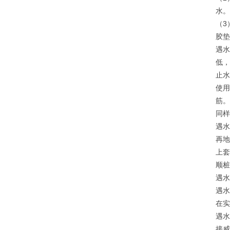
水。
（3
胶垫
遇水
低，
止水
使用
筋。
同样
遇水
再地
上套
顺
遇水
遇水
在实
遇水
接威